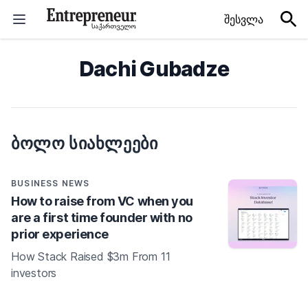
Skip to content
შესვლა
Dachi Gubadze
ᲑᲝᲚᲝ ᲡᲘᲐᲮᲚᲔᲔᲑᲘ
BUSINESS NEWS
How to raise from VC when you
are a first time founder with no
prior experience
How Stack Raised $3m From 11
investors