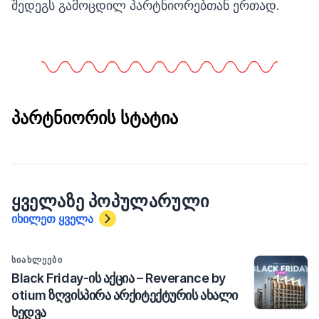
შედეგს გამოცდილ პარტნიორებთან ერთად.
პარტნიორის სტატია
ᲧᲕᲔᲚᲐᲖᲔ ᲞᲝᲞᲣᲚᲐᲠᲣᲚᲘ
იხილეთ ყველა
ᲡᲘᲐᲮᲚᲔᲔᲑᲘ
Black Friday-ის აქცია – Reverance by
otium ზღვისპირა არქიტექტურის ახალი
ხედვა