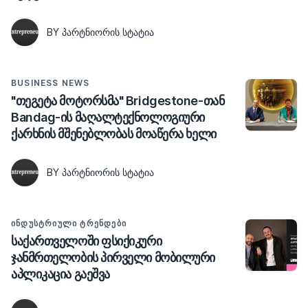
BY ᲞᲐᲠᲢᲜᲘᲝᲠᲘᲡ ᲡᲢᲐᲢᲘᲐ
BUSINESS NEWS
"თეგეტა მოტორსმა" Bridgestone-თან
Bandag-ის მაღალტექნოლოგიური
ქარხნის მშენებლობას მოაწერა ხელი
BY ᲞᲐᲠᲢᲜᲘᲝᲠᲘᲡ ᲡᲢᲐᲢᲘᲐ
ᲘᲜᲓᲣᲡᲢᲠᲘᲣᲚᲘ ᲢᲠᲔᲜᲓᲔᲑᲘ
საქართველოში ფსიქიკური
ჯანმრთელობის პირველი მობილური
აპლიკაცია გაეშვა