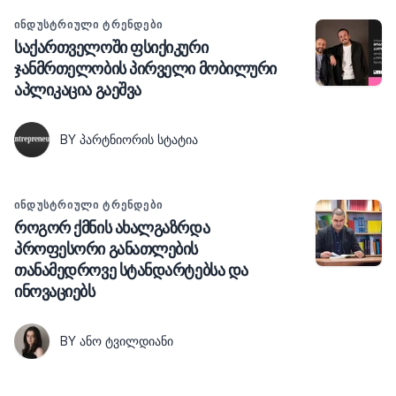
ᲘᲜᲓᲣᲡᲢᲠᲘᲣᲚᲘ ᲢᲠᲔᲜᲓᲔᲑᲘ
საქართველოში ფსიქიკური
ჯანმრთელობის პირველი მობილური
აპლიკაცია გაეშვა
BY ᲞᲐᲠᲢᲜᲘᲝᲠᲘᲡ ᲡᲢᲐᲢᲘᲐ
ᲘᲜᲓᲣᲡᲢᲠᲘᲣᲚᲘ ᲢᲠᲔᲜᲓᲔᲑᲘ
როგორ ქმნის ახალგაზრდა
პროფესორი განათლების
თანამედროვე სტანდარტებსა და
ინოვაციებს
BY ᲐᲜᲝ ᲢᲕᲘᲚᲓᲘᲐᲜᲘ