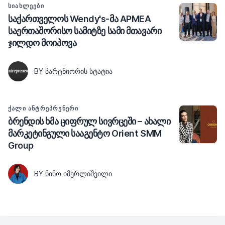
ᲡᲘᲐᲮᲚᲔᲔᲑᲘ
საქართველოს Wendy's-მა APMEA
საერთაშორისო სამიტზე სამი მთავარი
ჯილდო მოიპოვა
BY ᲞᲐᲠᲢᲜᲘᲝᲠᲘᲡ ᲡᲢᲐᲢᲘᲐ
ᲥᲐᲚᲘ ᲐᲜᲢᲠᲔᲞᲠᲔᲜᲔᲠᲘ
ბრენდის ხმა ციფრულ სივრცეში – ახალი
მარკეტინგული სააგენტო Orient SMM
Group
BY ᲜᲘᲜᲝ ᲘᲛᲔᲠᲚᲘᲨᲕᲘᲚᲘ