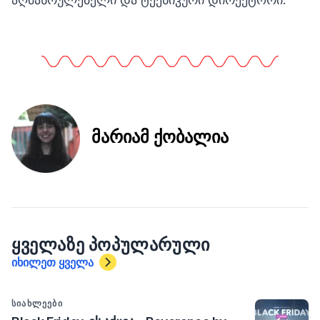
მარიამ ქობალია
ᲧᲕᲔᲚᲐᲖᲔ ᲞᲝᲞᲣᲚᲐᲠᲣᲚᲘ
იხილეთ ყველა
ᲡᲘᲐᲮᲚᲔᲔᲑᲘ