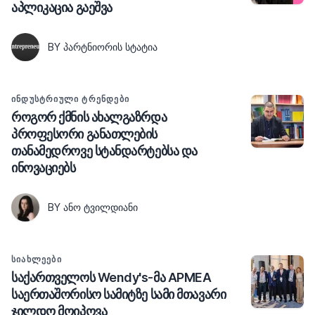
აპლიკაცია გაეშვა
BY ᲞᲐᲠᲢᲜᲘᲝᲠᲘᲡ ᲡᲢᲐᲢᲘᲐ
ᲘᲜᲓᲣᲡᲢᲠᲘᲣᲚᲘ ᲢᲠᲔᲜᲓᲔᲑᲘ
როგორ ქმნის ახალგაზრდა
პროფესორი განათლების
თანამედროვე სტანდარტებსა და
ინოვაციებს
BY ᲐᲜᲝ ᲢᲕᲘᲚᲓᲘᲐᲜᲘ
ᲡᲘᲐᲮᲚᲔᲔᲑᲘ
საქართველოს Wendy's-მა APMEA
საერთაშორისო სამიტზე სამი მთავარი
ჯილდო მოიპოვა