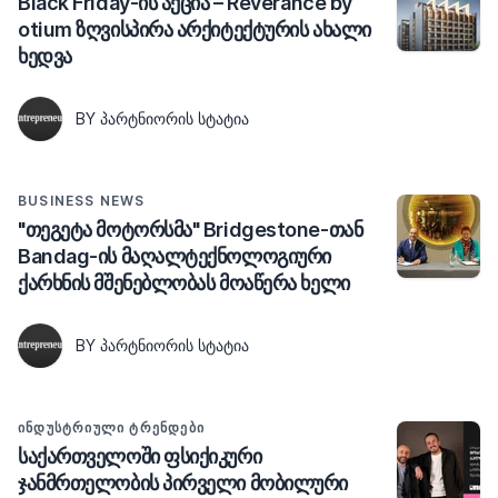
Black Friday-ის აქცია – Reverance by
otium ზღვისპირა არქიტექტურის ახალი
ხედვა
BY ᲞᲐᲠᲢᲜᲘᲝᲠᲘᲡ ᲡᲢᲐᲢᲘᲐ
BUSINESS NEWS
"თეგეტა მოტორსმა" Bridgestone-თან
Bandag-ის მაღალტექნოლოგიური
ქარხნის მშენებლობას მოაწერა ხელი
BY ᲞᲐᲠᲢᲜᲘᲝᲠᲘᲡ ᲡᲢᲐᲢᲘᲐ
ᲘᲜᲓᲣᲡᲢᲠᲘᲣᲚᲘ ᲢᲠᲔᲜᲓᲔᲑᲘ
საქართველოში ფსიქიკური
ჯანმრთელობის პირველი მობილური