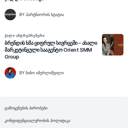
BY ᲞᲐᲠᲢᲜᲘᲝᲠᲘᲡ ᲡᲢᲐᲢᲘᲐ
ᲥᲐᲚᲘ ᲐᲜᲢᲠᲔᲞᲠᲔᲜᲔᲠᲘ
ბრენდის ხმა ციფრულ სივრცეში – ახალი
მარკეტინგული სააგენტო Orient SMM
Group
BY ᲜᲘᲜᲝ ᲘᲛᲔᲠᲚᲘᲨᲕᲘᲚᲘ
გამოყენების პირობები
კონფიდენციალურობის პოლიტიკა