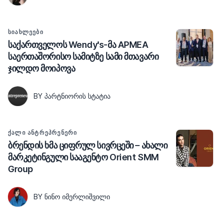
ᲡᲘᲐᲮᲚᲔᲔᲑᲘ
საქართველოს Wendy's-მა APMEA
საერთაშორისო სამიტზე სამი მთავარი
ჯილდო მოიპოვა
BY ᲞᲐᲠᲢᲜᲘᲝᲠᲘᲡ ᲡᲢᲐᲢᲘᲐ
ᲥᲐᲚᲘ ᲐᲜᲢᲠᲔᲞᲠᲔᲜᲔᲠᲘ
ბრენდის ხმა ციფრულ სივრცეში – ახალი
მარკეტინგული სააგენტო Orient SMM
Group
BY ᲜᲘᲜᲝ ᲘᲛᲔᲠᲚᲘᲨᲕᲘᲚᲘ