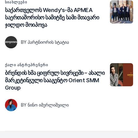
ᲡᲘᲐᲮᲚᲔᲔᲑᲘ
საქართველოს Wendy's-მა APMEA
საერთაშორისო სამიტზე სამი მთავარი
ჯილდო მოიპოვა
BY ᲞᲐᲠᲢᲜᲘᲝᲠᲘᲡ ᲡᲢᲐᲢᲘᲐ
ᲥᲐᲚᲘ ᲐᲜᲢᲠᲔᲞᲠᲔᲜᲔᲠᲘ
ბრენდის ხმა ციფრულ სივრცეში – ახალი
მარკეტინგული სააგენტო Orient SMM
Group
BY ᲜᲘᲜᲝ ᲘᲛᲔᲠᲚᲘᲨᲕᲘᲚᲘ