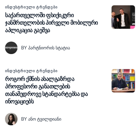
ᲘᲜᲓᲣᲡᲢᲠᲘᲣᲚᲘ ᲢᲠᲔᲜᲓᲔᲑᲘ
საქართველოში ფსიქიკური
ჯანმრთელობის პირველი მობილური
აპლიკაცია გაეშვა
BY ᲞᲐᲠᲢᲜᲘᲝᲠᲘᲡ ᲡᲢᲐᲢᲘᲐ
ᲘᲜᲓᲣᲡᲢᲠᲘᲣᲚᲘ ᲢᲠᲔᲜᲓᲔᲑᲘ
როგორ ქმნის ახალგაზრდა
პროფესორი განათლების
თანამედროვე სტანდარტებსა და
ინოვაციებს
BY ᲐᲜᲝ ᲢᲕᲘᲚᲓᲘᲐᲜᲘ