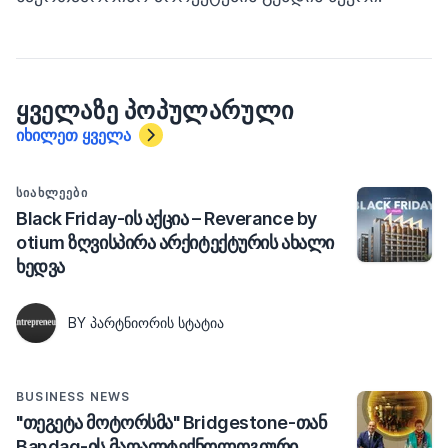
ᲧᲕᲔᲚᲐᲖᲔ ᲞᲝᲞᲣᲚᲐᲠᲣᲚᲘ
იხილეთ ყველა
ᲡᲘᲐᲮᲚᲔᲔᲑᲘ
Black Friday-ის აქცია – Reverance by
otium ზღვისპირა არქიტექტურის ახალი
ხედვა
BY ᲞᲐᲠᲢᲜᲘᲝᲠᲘᲡ ᲡᲢᲐᲢᲘᲐ
BUSINESS NEWS
"თეგეტა მოტორსმა" Bridgestone-თან
Bandag-ის მაღალტექნოლოგიური