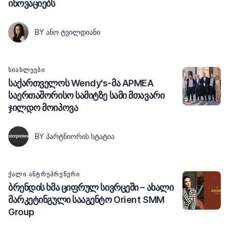
ინოვაციებს
BY ᲐᲜᲝ ᲢᲕᲘᲚᲓᲘᲐᲜᲘ
ᲡᲘᲐᲮᲚᲔᲔᲑᲘ
საქართველოს Wendy's-მა APMEA
საერთაშორისო სამიტზე სამი მთავარი
ჯილდო მოიპოვა
BY ᲞᲐᲠᲢᲜᲘᲝᲠᲘᲡ ᲡᲢᲐᲢᲘᲐ
ᲥᲐᲚᲘ ᲐᲜᲢᲠᲔᲞᲠᲔᲜᲔᲠᲘ
ბრენდის ხმა ციფრულ სივრცეში – ახალი
მარკეტინგული სააგენტო Orient SMM
Group