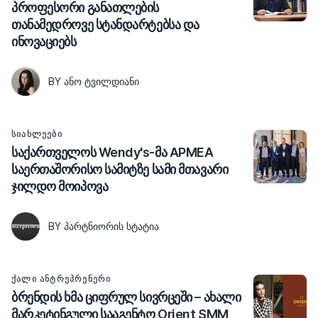
პროფესორი განათლების
თანამედროვე სტანდარტებსა და
ინოვაციებს
BY ᲐᲜᲝ ᲢᲕᲘᲚᲓᲘᲐᲜᲘ
ᲡᲘᲐᲮᲚᲔᲔᲑᲘ
საქართველოს Wendy's-მა APMEA
საერთაშორისო სამიტზე სამი მთავარი
ჯილდო მოიპოვა
BY ᲞᲐᲠᲢᲜᲘᲝᲠᲘᲡ ᲡᲢᲐᲢᲘᲐ
ᲥᲐᲚᲘ ᲐᲜᲢᲠᲔᲞᲠᲔᲜᲔᲠᲘ
ბრენდის ხმა ციფრულ სივრცეში – ახალი
მარკეტინგული სააგენტო Orient SMM