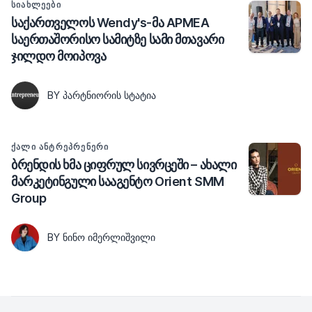
ᲡᲘᲐᲮᲚᲔᲔᲑᲘ
საქართველოს Wendy's-მა APMEA
საერთაშორისო სამიტზე სამი მთავარი
ჯილდო მოიპოვა
BY ᲞᲐᲠᲢᲜᲘᲝᲠᲘᲡ ᲡᲢᲐᲢᲘᲐ
ᲥᲐᲚᲘ ᲐᲜᲢᲠᲔᲞᲠᲔᲜᲔᲠᲘ
ბრენდის ხმა ციფრულ სივრცეში – ახალი
მარკეტინგული სააგენტო Orient SMM
Group
BY ᲜᲘᲜᲝ ᲘᲛᲔᲠᲚᲘᲨᲕᲘᲚᲘ