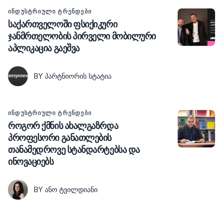
ᲘᲜᲓᲣᲡᲢᲠᲘᲣᲚᲘ ᲢᲠᲔᲜᲓᲔᲑᲘ
საქართველოში ფსიქიკური
ჯანმრთელობის პირველი მობილური
აპლიკაცია გაეშვა
BY ᲞᲐᲠᲢᲜᲘᲝᲠᲘᲡ ᲡᲢᲐᲢᲘᲐ
ᲘᲜᲓᲣᲡᲢᲠᲘᲣᲚᲘ ᲢᲠᲔᲜᲓᲔᲑᲘ
როგორ ქმნის ახალგაზრდა
პროფესორი განათლების
თანამედროვე სტანდარტებსა და
ინოვაციებს
BY ᲐᲜᲝ ᲢᲕᲘᲚᲓᲘᲐᲜᲘ