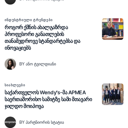
ᲘᲜᲓᲣᲡᲢᲠᲘᲣᲚᲘ ᲢᲠᲔᲜᲓᲔᲑᲘ
როგორ ქმნის ახალგაზრდა
პროფესორი განათლების
თანამედროვე სტანდარტებსა და
ინოვაციებს
BY ᲐᲜᲝ ᲢᲕᲘᲚᲓᲘᲐᲜᲘ
ᲡᲘᲐᲮᲚᲔᲔᲑᲘ
საქართველოს Wendy's-მა APMEA
საერთაშორისო სამიტზე სამი მთავარი
ჯილდო მოიპოვა
BY ᲞᲐᲠᲢᲜᲘᲝᲠᲘᲡ ᲡᲢᲐᲢᲘᲐ