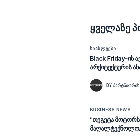
ᲧᲕᲔᲚᲐᲖᲔ 
ᲡᲘᲐᲮᲚᲔᲔᲑᲘ
Black Friday-ის 
არქიტექტურის ახ
BY ᲞᲐᲠᲢᲜᲘᲝᲠᲘᲡ
BUSINESS NEWS
"თეგეტა მოტორსმ
მაღალტექნოლოგი