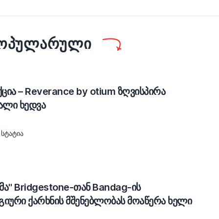
ᲞᲝᲞᲣᲚᲐᲠᲣᲚᲘ
აქცია – Reverance by otium ზღვისპირა
ალი ხედვა
 ᲡᲢᲐᲢᲘᲐ
ა" Bridgestone-თან Bandag-ის
ური ქარხნის მშენებლობას მოაწერა ხელი