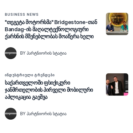
BUSINESS NEWS
"თეგეტა მოტორსმა" Bridgestone-თან
Bandag-ის მაღალტექნოლოგიური
ქარხნის მშენებლობას მოაწერა ხელი
BY ᲞᲐᲠᲢᲜᲘᲝᲠᲘᲡ ᲡᲢᲐᲢᲘᲐ
ᲘᲜᲓᲣᲡᲢᲠᲘᲣᲚᲘ ᲢᲠᲔᲜᲓᲔᲑᲘ
საქართველოში ფსიქიკური
ჯანმრთელობის პირველი მობილური
აპლიკაცია გაეშვა
BY ᲞᲐᲠᲢᲜᲘᲝᲠᲘᲡ ᲡᲢᲐᲢᲘᲐ