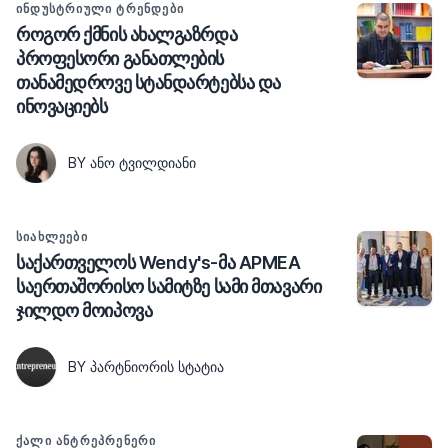
ᲘᲜᲓᲣᲡᲢᲠᲘᲣᲚᲘ ᲢᲠᲔᲜᲓᲔᲑᲘ
როგორ ქმნის ახალგაზრდა
პროფესორი განათლების
თანამედროვე სტანდარტებსა და
ინოვაციებს
BY ᲐᲜᲝ ᲢᲕᲘᲚᲓᲘᲐᲜᲘ
ᲡᲘᲐᲮᲚᲔᲔᲑᲘ
საქართველოს Wendy's-მა APMEA
საერთაშორისო სამიტზე სამი მთავარი
ჯილდო მოიპოვა
BY ᲞᲐᲠᲢᲜᲘᲝᲠᲘᲡ ᲡᲢᲐᲢᲘᲐ
ᲥᲐᲚᲘ ᲐᲜᲢᲠᲔᲞᲠᲔᲜᲔᲠᲘ