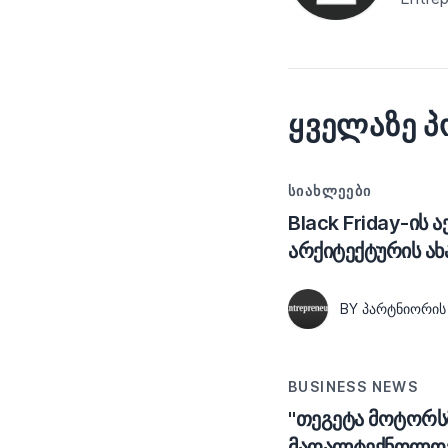
ᲧᲕᲔᲚᲐᲖᲔ 
ᲡᲘᲐᲮᲚᲔᲔᲑᲘ
Black Friday-ის 
არქიტექტურის ახ
BY ᲞᲐᲠᲢᲜᲘᲝᲠᲘᲡ
BUSINESS NEWS
"თეგეტა მოტორსმ
მაღალტექნოლოგი