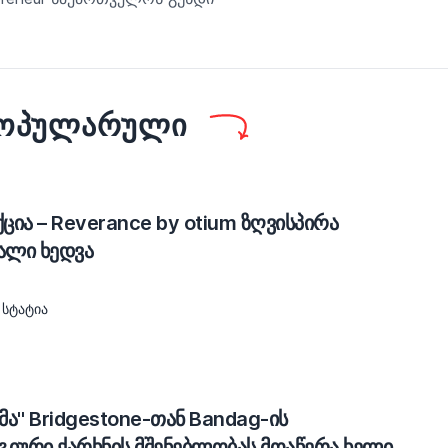
ᲞᲝᲞᲣᲚᲐᲠᲣᲚᲘ
აქცია – Reverance by otium ზღვისპირა
ალი ხედვა
 ᲡᲢᲐᲢᲘᲐ
ა" Bridgestone-თან Bandag-ის
ური ქარხნის მშენებლობას მოაწერა ხელი