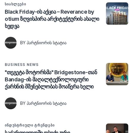
ᲡᲘᲐᲮᲚᲔᲔᲑᲘ
Black Friday-ის აქცია – Reverance by
otium ზღვისპირა არქიტექტურის ახალი
ხედვა
BY ᲞᲐᲠᲢᲜᲘᲝᲠᲘᲡ ᲡᲢᲐᲢᲘᲐ
BUSINESS NEWS
"თეგეტა მოტორსმა" Bridgestone-თან
Bandag-ის მაღალტექნოლოგიური
ქარხნის მშენებლობას მოაწერა ხელი
BY ᲞᲐᲠᲢᲜᲘᲝᲠᲘᲡ ᲡᲢᲐᲢᲘᲐ
ᲘᲜᲓᲣᲡᲢᲠᲘᲣᲚᲘ ᲢᲠᲔᲜᲓᲔᲑᲘ
საქართველოში ფსიქიკური