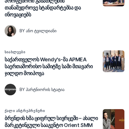
პროფესორი განათლების
თანამედროვე სტანდარტებსა და
ინოვაციებს
BY ᲐᲜᲝ ᲢᲕᲘᲚᲓᲘᲐᲜᲘ
ᲡᲘᲐᲮᲚᲔᲔᲑᲘ
საქართველოს Wendy's-მა APMEA
საერთაშორისო სამიტზე სამი მთავარი
ჯილდო მოიპოვა
BY ᲞᲐᲠᲢᲜᲘᲝᲠᲘᲡ ᲡᲢᲐᲢᲘᲐ
ᲥᲐᲚᲘ ᲐᲜᲢᲠᲔᲞᲠᲔᲜᲔᲠᲘ
ბრენდის ხმა ციფრულ სივრცეში – ახალი
მარკეტინგული სააგენტო Orient SMM