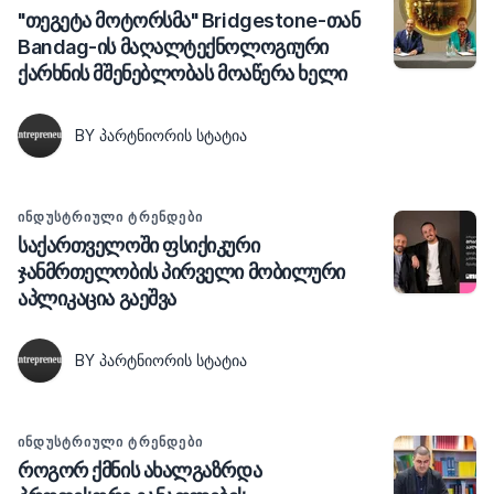
"თეგეტა მოტორსმა" Bridgestone-თან
Bandag-ის მაღალტექნოლოგიური
ქარხნის მშენებლობას მოაწერა ხელი
BY ᲞᲐᲠᲢᲜᲘᲝᲠᲘᲡ ᲡᲢᲐᲢᲘᲐ
ᲘᲜᲓᲣᲡᲢᲠᲘᲣᲚᲘ ᲢᲠᲔᲜᲓᲔᲑᲘ
საქართველოში ფსიქიკური
ჯანმრთელობის პირველი მობილური
აპლიკაცია გაეშვა
BY ᲞᲐᲠᲢᲜᲘᲝᲠᲘᲡ ᲡᲢᲐᲢᲘᲐ
ᲘᲜᲓᲣᲡᲢᲠᲘᲣᲚᲘ ᲢᲠᲔᲜᲓᲔᲑᲘ
როგორ ქმნის ახალგაზრდა