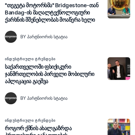
"თეგეტა მოტორსმა" Bridgestone-თან
Bandag-ის მაღალტექნოლოგიური
ქარხნის მშენებლობას მოაწერა ხელი
BY ᲞᲐᲠᲢᲜᲘᲝᲠᲘᲡ ᲡᲢᲐᲢᲘᲐ
ᲘᲜᲓᲣᲡᲢᲠᲘᲣᲚᲘ ᲢᲠᲔᲜᲓᲔᲑᲘ
საქართველოში ფსიქიკური
ჯანმრთელობის პირველი მობილური
აპლიკაცია გაეშვა
BY ᲞᲐᲠᲢᲜᲘᲝᲠᲘᲡ ᲡᲢᲐᲢᲘᲐ
ᲘᲜᲓᲣᲡᲢᲠᲘᲣᲚᲘ ᲢᲠᲔᲜᲓᲔᲑᲘ
როგორ ქმნის ახალგაზრდა