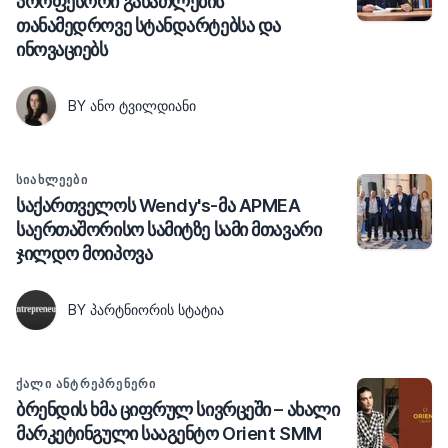
პროფესორი განათლების
თანამედროვე სტანდარტებსა და
ინოვაციებს
BY ᲐᲜᲝ ᲢᲕᲘᲚᲓᲘᲐᲜᲘ
ᲡᲘᲐᲮᲚᲔᲔᲑᲘ
საქართველოს Wendy's-მა APMEA
საერთაშორისო სამიტზე სამი მთავარი
ჯილდო მოიპოვა
BY ᲞᲐᲠᲢᲜᲘᲝᲠᲘᲡ ᲡᲢᲐᲢᲘᲐ
ᲥᲐᲚᲘ ᲐᲜᲢᲠᲔᲞᲠᲔᲜᲔᲠᲘ
ბრენდის ხმა ციფრულ სივრცეში – ახალი
მარკეტინგული სააგენტო Orient SMM