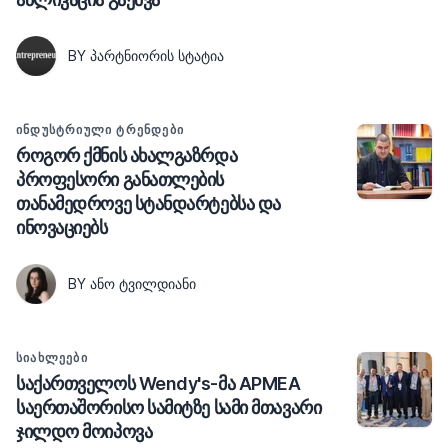
BY ᲞᲐᲠᲢᲜᲘᲝᲠᲘᲡ ᲡᲢᲐᲢᲘᲐ
ᲘᲜᲓᲣᲡᲢᲠᲘᲣᲚᲘ ᲢᲠᲔᲜᲓᲔᲑᲘ
როგორ ქმნის ახალგაზრდა
პროფესორი განათლების
თანამედროვე სტანდარტებსა და
ინოვაციებს
BY ᲐᲜᲝ ᲢᲕᲘᲚᲓᲘᲐᲜᲘ
ᲡᲘᲐᲮᲚᲔᲔᲑᲘ
საქართველოს Wendy's-მა APMEA
საერთაშორისო სამიტზე სამი მთავარი
ჯილდო მოიპოვა