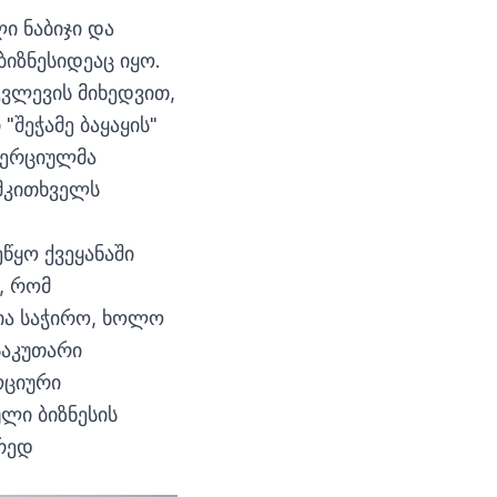
ი ნაბიჯი და
ბიზნესიდეაც იყო.
ვლევის მიხედვით,
"შეჭამე ბაყაყის"
მერციულმა
 მკითხველს
წყო ქვეყანაში
, რომ
ია საჭირო, ხოლო
საკუთარი
ოციური
ლი ბიზნესის
ორედ