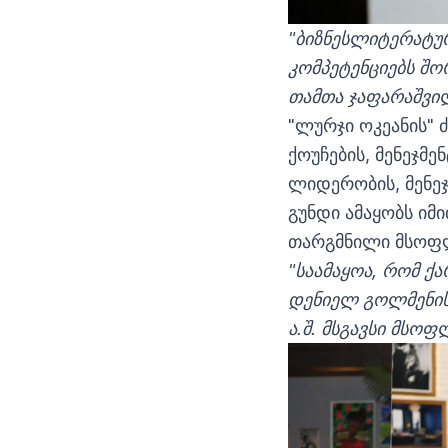
"ბიზნესლიტერატურ
კომპეტენციებს შო
თამთა ჯაფარაშვი
"ლურჯი ოკეანის" 
ქოუჩების, მენეჯმ
ლიდერობის, მენეჯ
გუნდი ამაყობს იმ
თარგმნილი მსოფ
"საამაყოა, რომ ქ
დენიელ გოლმენის,
ა.შ. მსგავსი მსოფ