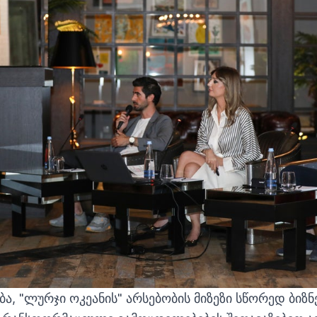
ბა, "ლურჯი ოკეანის" არსებობის მიზეზი სწორედ ბიზ